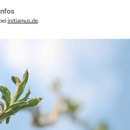
Infos
bei
initiamus.de
.