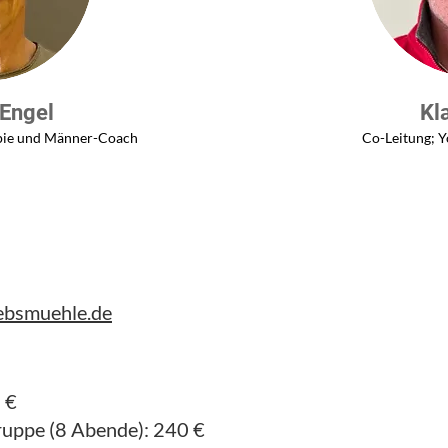
 Engel
Kl
apie und Männer-Coach
Co-Leitung; Y
bsmuehle.de
 €
ruppe (8
Abende): 240 €